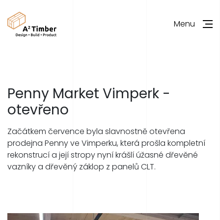
Menu
Penny Market Vimperk -
otevřeno
Začátkem července byla slavnostně otevřena
prodejna Penny ve Vimperku, která prošla kompletní
rekonstrucí a její stropy nyní krášlí úžasné dřevěné
vazníky a dřevěný záklop z panelů CLT.