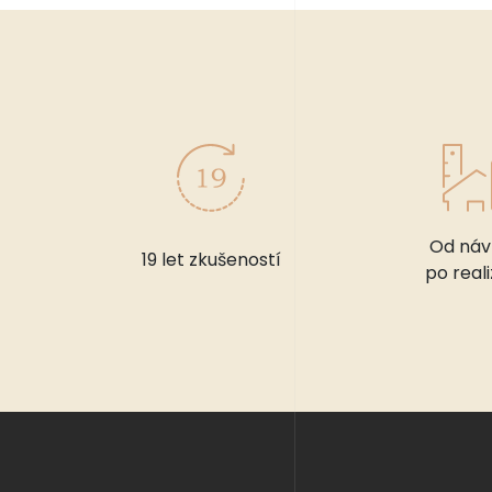
Od náv
19 let zkušeností
po reali