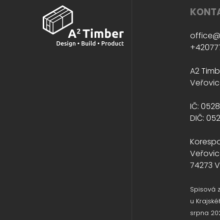
KONTA
office@
+42077
A2 Timbe
Veřovic
IČ: 052
DIČ: 05
Koresp
Veřovic
74273 V
Spisová 
u Krajské
srpna 20