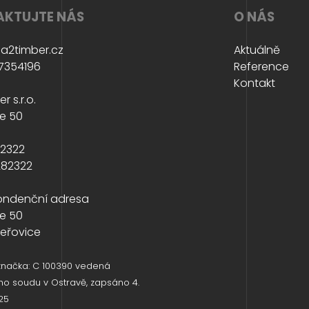
KTUJTE NÁS
O NÁS
a2timber.cz
Aktuálně
7354196
Reference
Kontakt
r s.r.o.
e 50
82322
282322
ondenční adresa
e 50
eřovice
značka: C 100390 vedená
ho soudu v Ostravě, zapsáno 4.
25