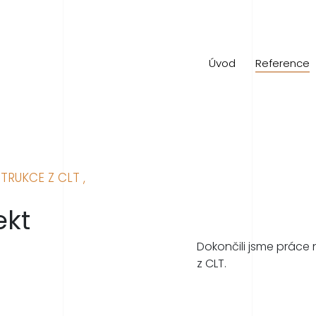
Úvod
Reference
RUKCE Z CLT ,
ekt
Dokončili jsme práce 
z CLT.