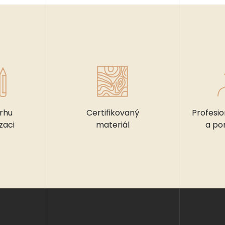
rhu
Certifikovaný
Profesio
zaci
materiál
a po